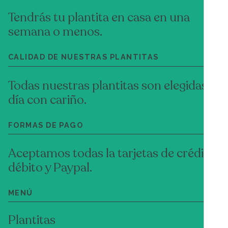
Tendrás tu plantita en casa en una
semana o menos.
CALIDAD DE NUESTRAS PLANTITAS
Todas nuestras plantitas son elegidas al
día con cariño.
FORMAS DE PAGO
Aceptamos todas la tarjetas de crédito,
débito y Paypal.
MENÚ
Plantitas